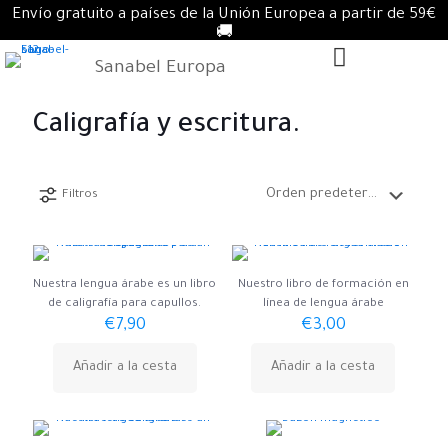
Envío gratuito a países de la Unión Europea a partir de 59€
🚚
Sanabel Europa
Caligrafía y escritura.
Filtros
Nuestra lengua árabe es un libro
Nuestro libro de formación en
de caligrafía para capullos.
línea de lengua árabe
€
7,90
€
3,00
Añadir a la cesta
Añadir a la cesta