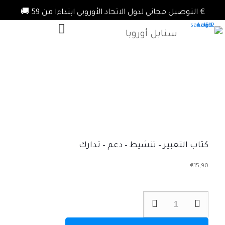
€ التوصيل مجاني لدول الاتحاد الأوروبي ابتداءا من 59 🚚
سنابل أوروبا
كتاب التعبير – تنشيط – دعم – تدارك
€
15,90
كمية
كتاب
التعبير
-