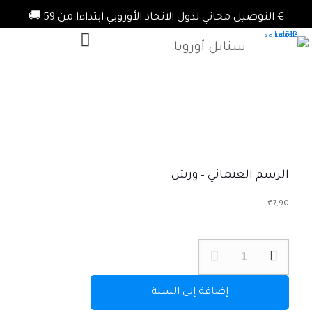
€ التوصيل مجاني لدول الاتحاد الأوروبي ابتداءا من 59 🚚
سنابل أوروبا
الرسم العثماني – ورش
€
7,90
كمية
الرسم
العثماني
–
إضافة إلى السلة
ورش